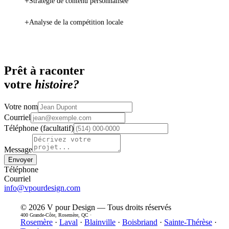
+
Stratégie de contenu personnalisée
+
Analyse de la compétition locale
Prêt à raconter
votre
histoire?
Votre nom
Courriel
Téléphone (facultatif)
Message
Envoyer
Téléphone
Courriel
info@vpourdesign.com
© 2026 V pour Design — Tous droits réservés
400 Grande-Côte, Rosemère, QC ·
Rosemère
·
Laval
·
Blainville
·
Boisbriand
·
Sainte-Thérèse
·