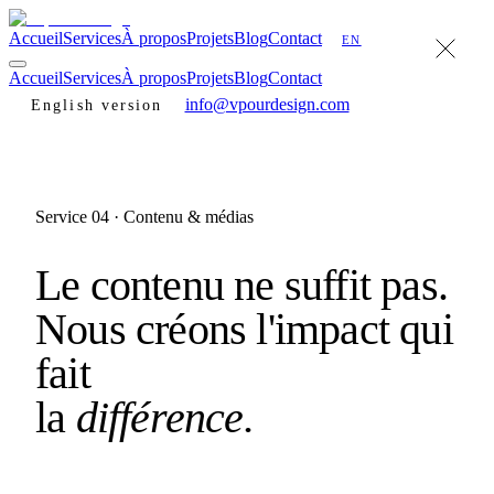
Accueil
Services
À propos
Projets
Blog
Contact
EN
Accueil
Services
À propos
Projets
Blog
Contact
info@vpourdesign.com
English version
Service 04 · Contenu & médias
Le contenu ne suffit pas.
Nous créons l'impact qui
fait
la
différence.