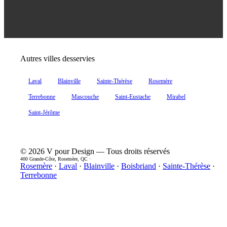
Autres villes desservies
Laval
Blainville
Sainte-Thérèse
Rosemère
Terrebonne
Mascouche
Saint-Eustache
Mirabel
Saint-Jérôme
© 2026 V pour Design — Tous droits réservés
400 Grande-Côte, Rosemère, QC ·
Rosemère
·
Laval
·
Blainville
·
Boisbriand
·
Sainte-Thérèse
·
Terrebonne