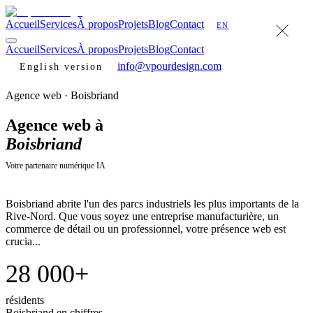
Accueil
Services
À propos
Projets
Blog
Contact
EN
Accueil
Services
À propos
Projets
Blog
Contact
info@vpourdesign.com
English version
Agence web ·
Boisbriand
Agence web à
Boisbriand
Votre partenaire numérique IA
Boisbriand abrite l'un des parcs industriels les plus importants de la
Rive-Nord. Que vous soyez une entreprise manufacturière, un
commerce de détail ou un professionnel, votre présence web est
crucia...
28 000+
résidents
Boisbriand
en chiffres